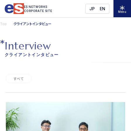
ES NETWORKS
JP
EN
CORPORATE SITE
Menu
Top
クライアントインタビュー
I
n
t
e
r
v
i
e
w
クライアントインタビュー
すべて