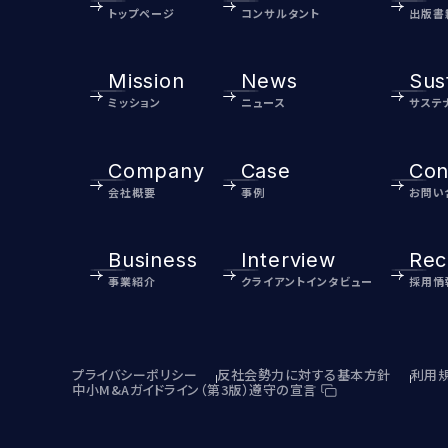
トップページ
コンサルタント
出版書
Mission
News
Sust
ミッション
ニュース
サステ
Company
Case
Con
会社概要
事例
お問い
Business
Interview
Rec
事業紹介
クライアントインタビュー
採用情
プライバシーポリシー
反社会勢力に対する基本方針
利用
中小M&Aガイドライン（第3版）遵守の宣言