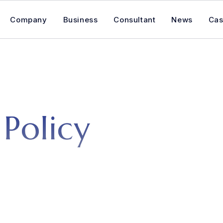
Company
Business
Consultant
News
Ca
P
o
l
i
c
y