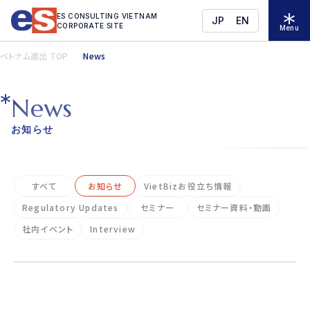
ES CONSULTING VIETNAM
JP
EN
CORPORATE SITE
Menu
ベトナム進出 TOP
News
N
e
w
s
お知らせ
すべて
お知らせ
VietBizお役立ち情報
Regulatory Updates
セミナー
セミナー資料・動画
社内イベント
Interview