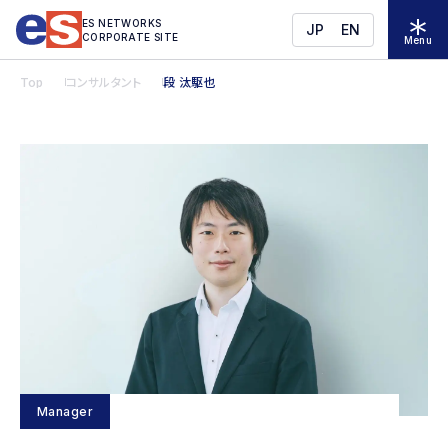
ES NETWORKS
JP
EN
CORPORATE SITE
Menu
Top
コンサルタント
段 汰駆也
Manager