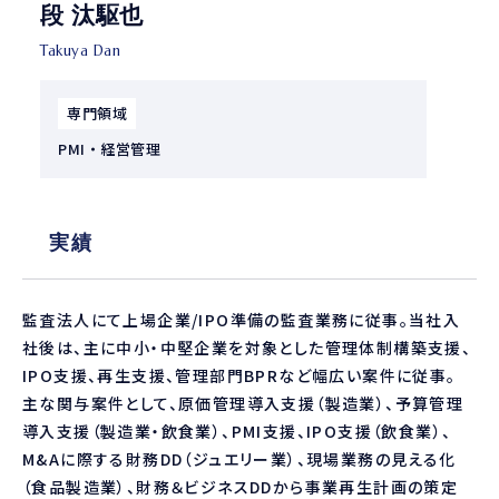
段 汰駆也
Takuya Dan
専門領域
PMI・経営管理
実績
監査法人にて上場企業/IPO準備の監査業務に従事。当社入
社後は、主に中小・中堅企業を対象とした管理体制構築支援、
IPO支援、再生支援、管理部門BPRなど幅広い案件に従事。
主な関与案件として、原価管理導入支援（製造業）、予算管理
導入支援（製造業・飲食業）、PMI支援、IPO支援（飲食業）、
M&Aに際する財務DD（ジュエリー業）、現場業務の見える化
（食品製造業）、財務＆ビジネスDDから事業再生計画の策定