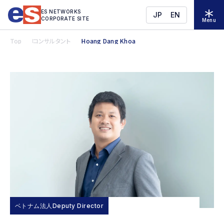
ES NETWORKS
JP
EN
CORPORATE SITE
Menu
Top
コンサルタント
Hoang Dang Khoa
ベトナム法人Deputy Director