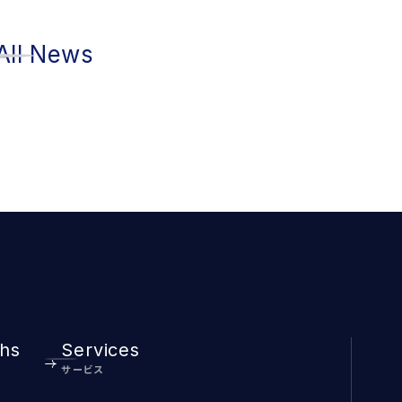
All News
ths
Services
サービス