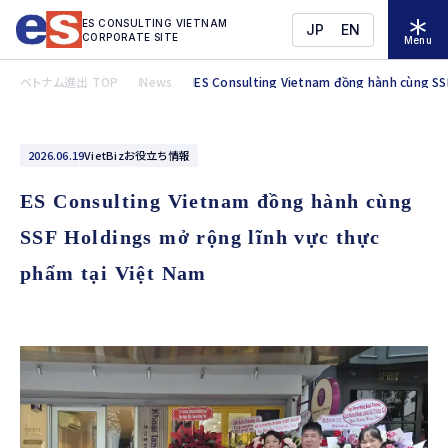
ES CONSULTING VIETNAM
JP
EN
CORPORATE SITE
Menu
ベトナム進出 TOP
News
ES Consulting Vietnam đồng hành cùng SSF
2026.06.19
VietBizお役立ち情報
ES Consulting Vietnam đồng hành cùng
SSF Holdings mở rộng lĩnh vực thực
phẩm tại Việt Nam