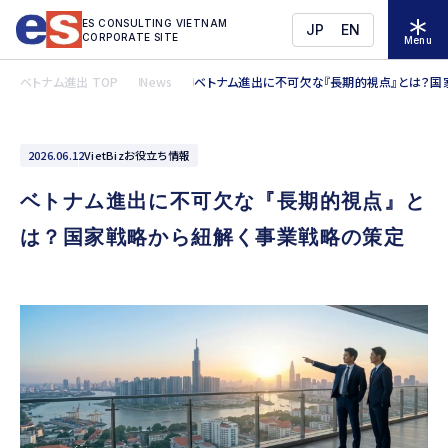
ES CONSULTING VIETNAM
JP
EN
CORPORATE SITE
Menu
ベトナム進出 TOP
News
ベトナム進出に不可欠な『長期的視点』とは？国
2026.06.12
VietBizお役立ち情報
ベトナム進出に不可欠な『長期的視点』と
は？国家戦略から紐解く事業戦略の策定