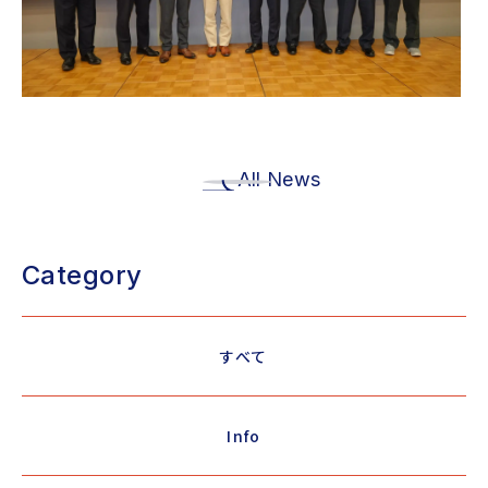
All News
Category
すべて
Info