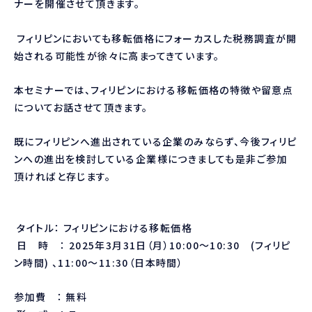
ナーを開催させて頂きます。
フィリピンにおいても移転価格にフォーカスした税務調査が開
始される可能性が徐々に高まってきています。
本セミナーでは、フィリピンにおける移転価格の特徴や留意点
についてお話させて頂きます。
既にフィリピンへ進出されている企業のみならず、今後フィリピ
ンへの進出を検討している企業様につきましても是非ご参加
頂ければと存じます。
タイトル：
フィリピンにおける移転価格
日 時 ：
2025
年
3
月
31
日（月）
10:00
～
10:30
(
フィリピ
ン
時間
)
、
11:00
～
11:30
（日本時間）
参加費 ：
無料