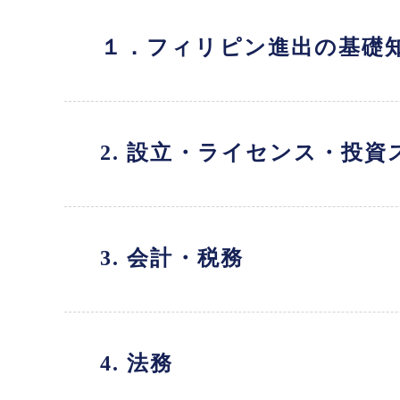
１．フィリピン進出の基礎
2. 設立・ライセンス・投資
3. 会計・税務
4. 法務