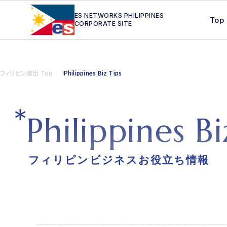
ES NETWORKS PHILIPPINES
Top
CORPORATE SITE
フィリピン進出 Top
Philippines Biz Tips
P
h
i
l
i
p
p
i
n
e
s
B
i
フィリピンビジネスお役立ち情報