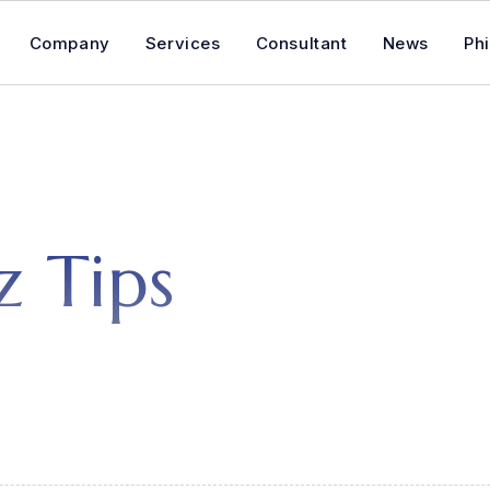
Company
​Services
Consultant
News
Phi
z
T
i
p
s