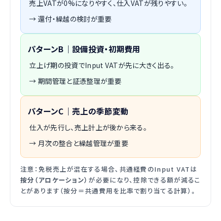
売上VATが0%になりやすく、仕入VATが残りやすい。
→ 還付・繰越の検討が重要
パターンB｜設備投資・初期費用
立上げ期の投資でInput VATが先に大きく出る。
→ 期間管理と証憑整理が重要
パターンC｜売上の季節変動
仕入が先行し、売上計上が後から来る。
→ 月次の整合と繰越管理が重要
注意：免税売上が混在する場合、共通経費のInput VATは
按分（アロケーション）
が必要になり、控除できる額が減るこ
とがあります（按分＝共通費用を比率で割り当てる計算）。