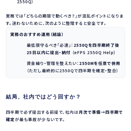
2550Q
）
実務では「どちらの期限で動くべき？」が混乱ポイントになりま
す。迷わないために、次のように整理すると安全です。
実務のおすすめ運用（結論）
最低限守るべき「必達」：
2550Qを四半期終了後
25日以内に提出・納付
（
eFPS 2550Q Help
）
資金繰り・管理を整えたい：
2550Mを任意で併用
（ただし最終的に2550Qで四半期を確定・整合）
結局、社内ではどう回すか？
四半期で必ず提出する前提で、社内は
月次で準備→四半期で
確定
が最も事故が少ないです。