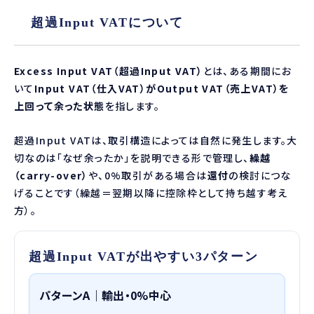
超過Input VATについて
Excess Input VAT（超過Input VAT）
とは、ある期間にお
いて
Input VAT（仕入VAT）がOutput VAT（売上VAT）を
上回って余った状態
を指します。
超過Input VATは、取引構造によっては自然に発生します。大
切なのは「なぜ余ったか」を説明できる形で管理し、
繰越
（carry-over）
や、0%取引がある場合は
還付
の検討につな
げることです（繰越＝翌期以降に控除枠として持ち越す考え
方）。
超過Input VATが出やすい3パターン
パターンA｜輸出・0%中心