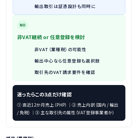
輸出取引は証憑設計も同時に
NO
非VAT継続 or 任意登録を検討
非VAT（業種税）の可能性
輸出中心なら任意登録も選択肢
取引先のVAT請求要件を確認
迷ったらこの3点だけ確認
① 直近12か月売上（PHP）｜② 売上内訳（国内 / 輸出
/ 免税）｜③ 主な取引先の属性（VAT登録事業者か）