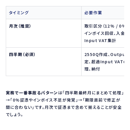
タイミング
必要作業
月次（推奨）
取引区分（12% / 0% 
インボイス回収、入金証
Input VAT集計
四半期（必須）
2550Q作成、Output/
定、超過Input VAT
理、納付
実務で一番事故るパターン
は「四半期最終月にまとめて処理」
→「0%証憑やインボイス不足が発覚」→「期限直前で修正が
間に合わない」です。月次で証憑まで含めて揃えることが安全
でしょう。