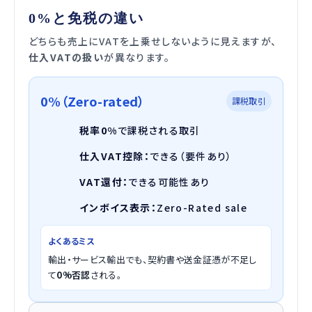
0%と免税の違い
どちらも売上にVATを上乗せしないように見えますが、
仕入VATの扱い
が異なります。
0%（Zero-rated）
課税取引
税率0%
で課税される取引
仕入VAT控除：
できる（要件あり）
VAT還付：
できる可能性あり
インボイス表示：
Zero-Rated sale
よくあるミス
輸出・サービス輸出でも、契約書や送金証憑が不足し
て
0%否認
される。