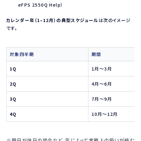
eFPS 2550Q Help
）
カレンダー年（1–12月）の典型スケジュール
は次のイメージ
です。
対象四半期
期間
1Q
1月〜3月
2Q
4月〜6月
3Q
7月〜9月
4Q
10月〜12月
※期日が休日の場合など、年によって実務上の扱いが絡む