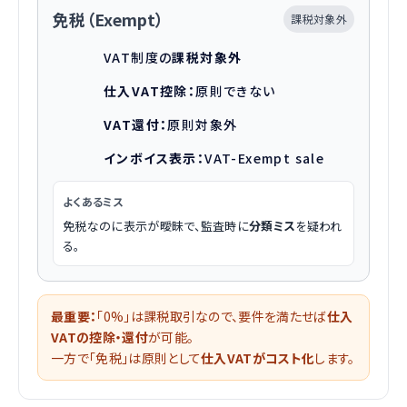
免税（Exempt）
課税対象外
VAT制度の
課税対象外
仕入VAT控除：
原則できない
VAT還付：
原則対象外
インボイス表示：
VAT-Exempt sale
よくあるミス
免税なのに表示が曖昧で、監査時に
分類ミス
を疑われ
る。
最重要：
「0%」は課税取引なので、要件を満たせば
仕入
VATの控除・還付
が可能。
一方で「免税」は原則として
仕入VATがコスト化
します。