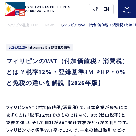
ES NETWORKS PHILIPPINES
JP
EN
CORPORATE SITE
Menu
フィリピン進出 TOP
News
フィリピンのVAT（付加価値税 / 消費税）とは？
2026.02.26
Philippines Bizお役立ち情報
フィリピンのVAT（付加価値税 / 消費税）
とは？税率12%・登録基準3M PHP・0%
と免税の違いを解説【2026年版】
フィリピンVAT（付加価値税/消費税）で、日本企業が最初につ
まずくのは「
税率12%
」そのものではなく、
0%（ゼロ税率）と
免税の違い
、そして
自社がVAT登録対象かどうか
の判断です。
フィリピンでは標準VAT率は12%で、一定の輸出取引などは