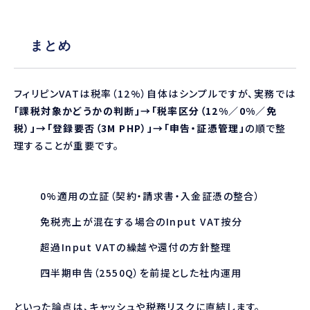
まとめ
フィリピンVATは税率（12%）自体はシンプルですが、実務では
「課税対象かどうかの判断」→「税率区分（12%／0%／免
税）」→「登録要否（3M PHP）」→「申告・証憑管理」
の順で整
理することが重要です。
0%適用の立証（契約・請求書・入金証憑の整合）
免税売上が混在する場合のInput VAT按分
超過Input VATの繰越や還付の方針整理
四半期申告（2550Q）を前提とした社内運用
といった論点は、キャッシュや税務リスクに直結します。